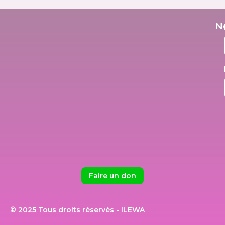
N
Faire un don
© 2025 Tous droits réservés - ILEWA